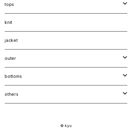
tops
shirt
knit
Tee
jacket
sweatshirt
outer
coat
bottoms
jacket
pants
others
skirt
accessory
© kyu
shoes