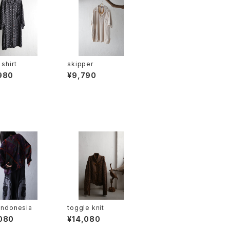
 shirt
skipper
980
¥9,790
Indonesia
toggle knit
080
¥14,080