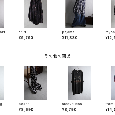
hirt
shirt
pajama
rayon
¥9,790
¥11,880
¥12,
その他の商品
ag
peace
sleeve less
from 
¥8,690
¥8,790
¥14,