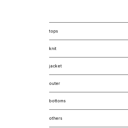
tops
shirt
knit
Tee
jacket
sweatshirt
outer
coat
bottoms
jacket
pants
others