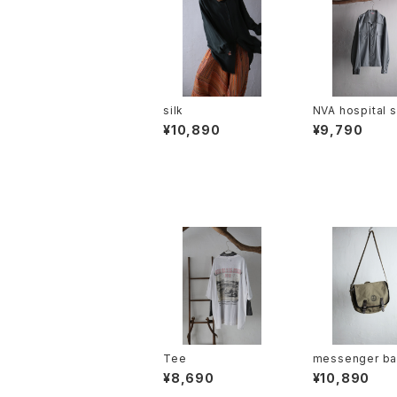
silk
NVA hospital s
¥10,890
¥9,790
Tee
messenger b
¥8,690
¥10,890