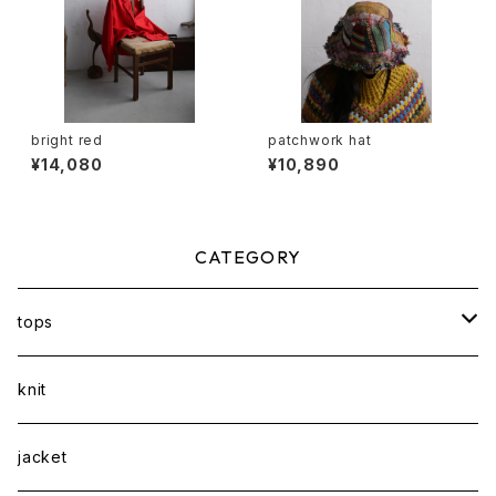
bright red
patchwork hat
¥14,080
¥10,890
CATEGORY
tops
shirt
knit
Tee
jacket