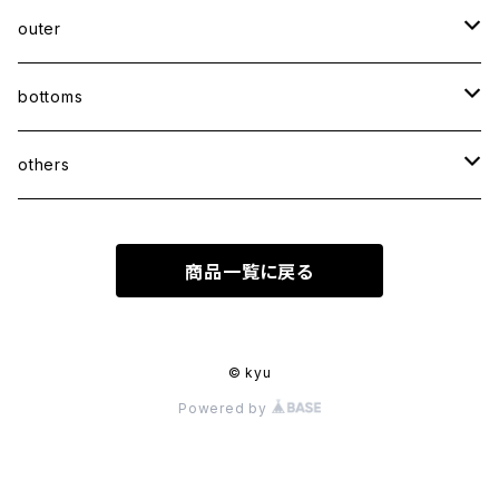
sweatshirt
outer
coat
bottoms
jacket
pants
others
skirt
accessory
商品一覧に戻る
shoes
© kyu
Powered by