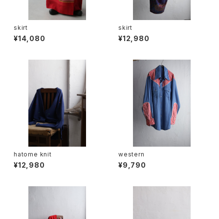
skirt
skirt
¥14,080
¥12,980
hatome knit
western
¥12,980
¥9,790