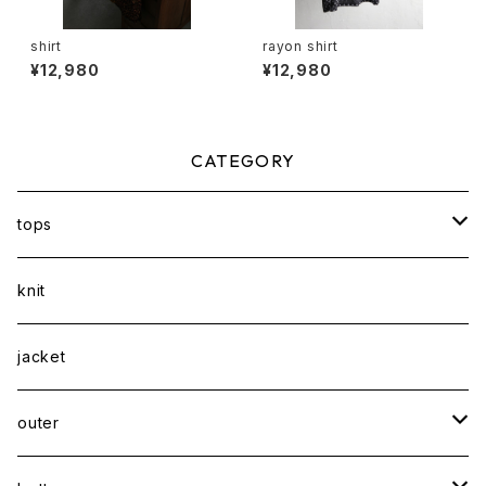
shirt
rayon shirt
¥12,980
¥12,980
CATEGORY
tops
shirt
knit
Tee
jacket
sweatshirt
outer