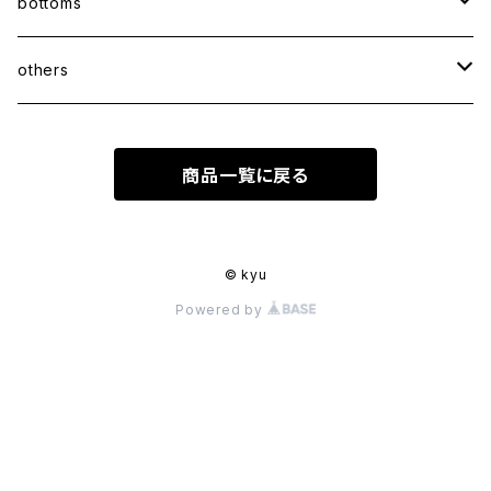
coat
bottoms
jacket
pants
others
skirt
accessory
商品一覧に戻る
shoes
© kyu
Powered by