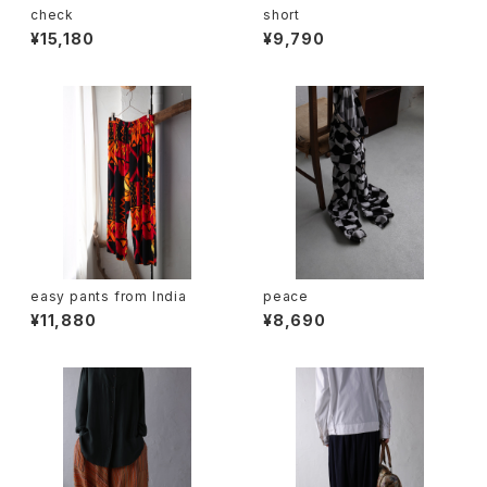
check
short
¥15,180
¥9,790
easy pants from India
peace
¥11,880
¥8,690